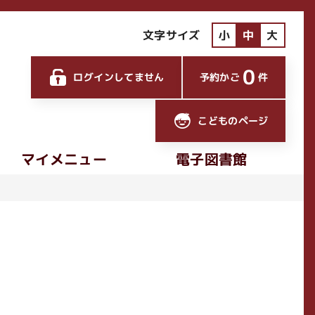
文字サイズ
小
中
大
0
ログインしてません
予約かご
件
こどものページ
マイメニュー
電子図書館