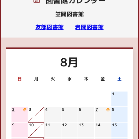
図書館カレンダー
【笠間図書館】夏休みクイズラリー2026のお知
笠間図書館
らせ
友部図書館
岩間図書館
2026年06月26日
岩間
【岩間図書館】子ども読書フェスティバル「読み
聞かせ隊」参加者募集
8月
2026年03月16日
笠間
日
月
火
水
木
金
土
【笠間図書館】 児童向けクイズイベントのお知
らせ
1
2
3
4
5
6
7
8
9
10
11
12
13
14
15