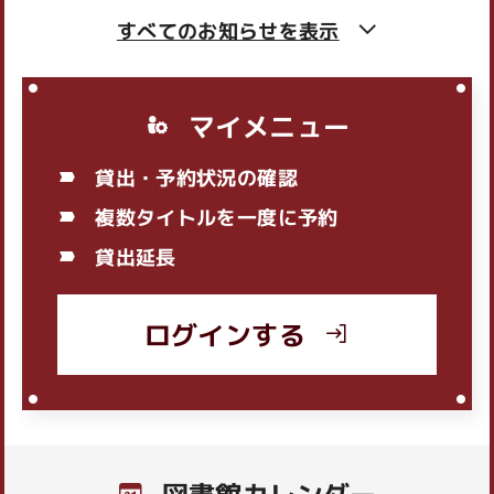
【岩間図書館】「親子で楽しむリトミック！」参
すべてのお知らせを
表示
加者募集
2026年07月19日
岩間
マイメニュー
【岩間図書館】夏休みクイズイベント「お星さま
チャレンジ2026」開催！
貸出・予約状況の確認
複数タイトルを一度に予約
2026年07月17日
友部
貸出延長
【友部図書館】子ども読書フェスティバル 展示
作品募集
ログインする
2026年07月01日
友部
【友部図書館】夏休みクイズイベントのお知らせ
2026年07月01日
笠間